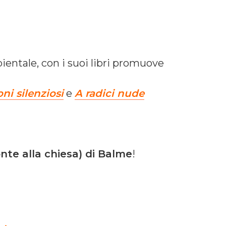
mbientale, con i suoi libri promuove
ni silenziosi
e
A radici nude
onte alla chiesa) di Balme
!