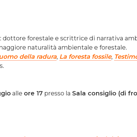
ri: dottore forestale e scrittrice di narrativa a
maggiore naturalità ambientale e forestale.
’uomo della radura
,
La foresta fossile
,
Testimo
s.
gio
alle
ore 17
presso la
Sala consiglio (di fr