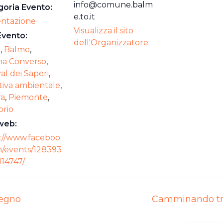
info@comune.balm
oria Evento:
e.to.it
entazione
Visualizza il sito
Evento:
dell'Organizzatore
i
,
Balme
,
ina Converso
,
val dei Saperi
,
tiva ambientale
,
ra
,
Piemonte
,
orio
web:
://www.faceboo
m/events/128393
14747/
legno
Camminando tra g