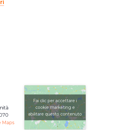
ri
Fai clic per accettare i
cookie marketing e
nità
abilitare questo contenuto
070
e Maps