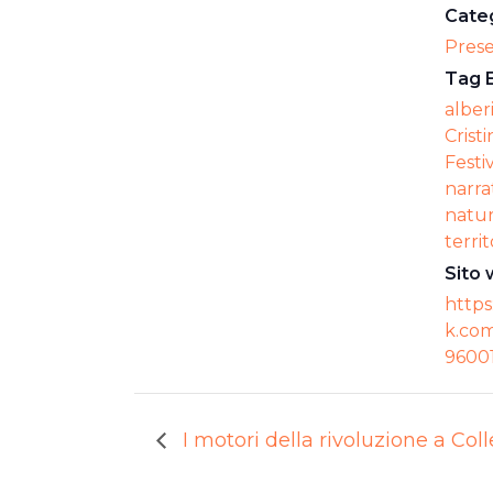
Categ
Pres
Tag 
alber
Crist
Festi
narra
natu
territ
Sito 
https
k.co
96001
I motori della rivoluzione a Col