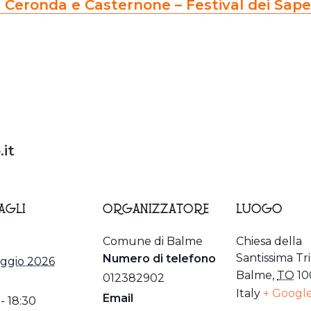
 Ceronda e Casternone – Festival dei Sape
it
AGLI
ORGANIZZATORE
LUOGO
Comune di Balme
Chiesa della
Santissima Tri
Numero di telefono
ggio 2026
Balme
,
TO
10
012382902
Italy
+ Googl
Email
 - 18:30