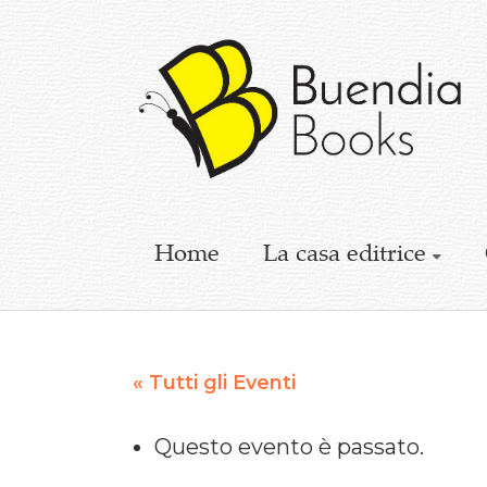
Buendia
Books
I
racconti
mettono
le
ali
Home
La casa editrice
« Tutti gli Eventi
Questo evento è passato.