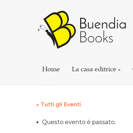
Buendia
Books
I
racconti
mettono
le
ali
Home
La casa editrice
« Tutti gli Eventi
Questo evento è passato.