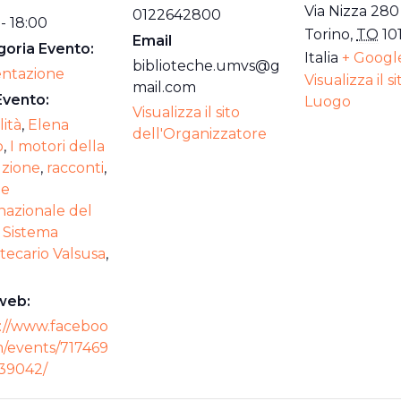
Via Nizza 280
0122642800
 - 18:00
Torino
,
TO
10
Email
oria Evento:
Italia
+ Googl
biblioteche.umvs@g
entazione
Visualizza il s
mail.com
Evento:
Luogo
Visualizza il sito
lità
,
Elena
dell'Organizzatore
o
,
I motori della
uzione
,
racconti
,
ne
nazionale del
,
Sistema
otecario Valsusa
,
web:
://www.faceboo
/events/717469
39042/