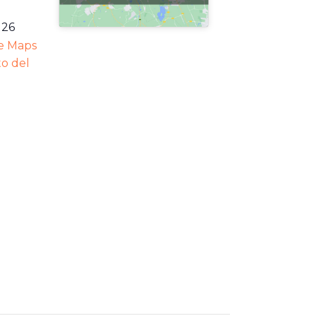
126
e Maps
ito del