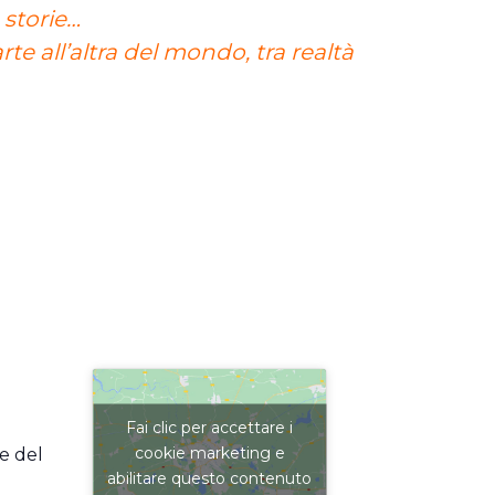
 storie…
rte all’altra del mondo, tra realtà
Fai clic per accettare i
cookie marketing e
e del
abilitare questo contenuto