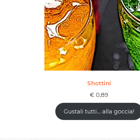
Shottini
€
0,89
Gustali tutti… alla goccia!