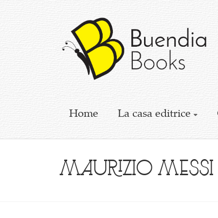
Buendia
Books
I
racconti
mettono
le
ali
Home
La casa editrice
Maurizio Messi