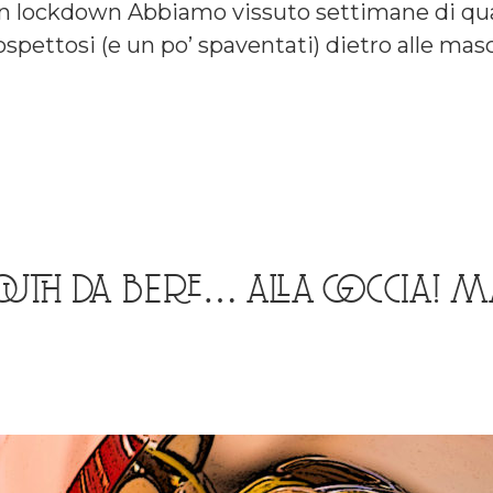
ai in lockdown Abbiamo vissuto settimane di qu
pettosi (e un po’ spaventati) dietro alle masc
UTH DA BERE… ALLA GOCCIA! M