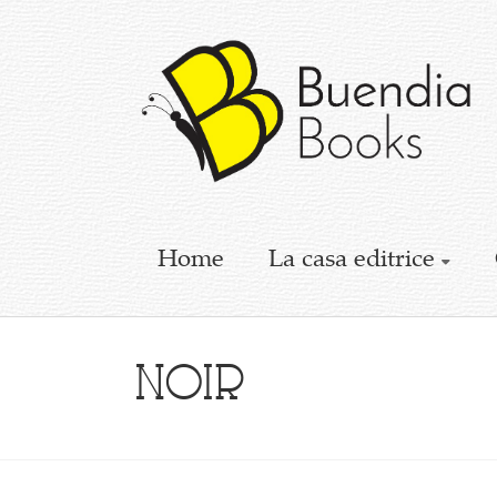
Buendia
Books
I
racconti
mettono
le
ali
Home
La casa editrice
noir