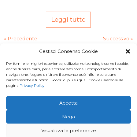
Leggi tutto
« Precedente
Successivo »
Gestisci Consenso Cookie
Per fornire le migliori esperienze, utilizziamo tecnologie come i cookie,
Iscriviti a
Macondo Post
, la
anche di terze parti, per elaborare dati come il comportamento di
navigazione. Negare o ritirare il consenso può influire su alcune
Newsletter di BuendiaBooks
caratteristiche e funzioni. Scopri di più su quali Cookie usiamo sulla
pagina
Privacy Policy
La voglio!
Accetta
© 2026 · Buendia Books - P.I 11678260016 | C.F.
Nega
MGVFNC86L43L219J |
Privacy Policy
Visualizza le preferenze
Creato e aggiornato con cura da
Gloweb.it