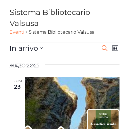
Sistema Bibliotecario
Valsusa
Eventi
Sistema Bibliotecario Valsusa
EVENTI
In arrivo
EVENTI
Ev
Cerca
Lista
Seleziona
RICERC
Vi
la
Marzo 2025
E
Na
data.
VISTE
DOM
23
NAVIG