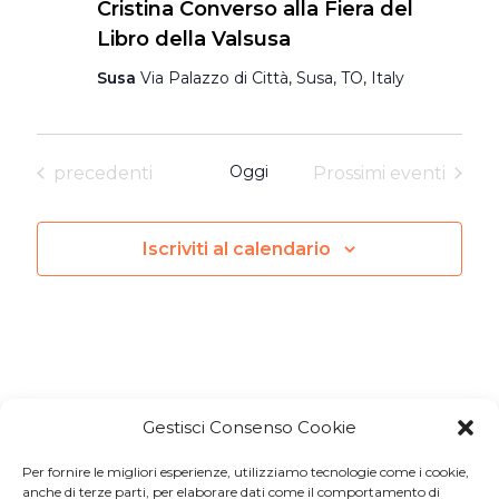
Cristina Converso alla Fiera del
Libro della Valsusa
Susa
Via Palazzo di Città, Susa, TO, Italy
Eventi
Oggi
precedenti
Prossimi eventi
Iscriviti al calendario
Gestisci Consenso Cookie
Per fornire le migliori esperienze, utilizziamo tecnologie come i cookie,
Iscriviti a
Macondo Post
, la
anche di terze parti, per elaborare dati come il comportamento di