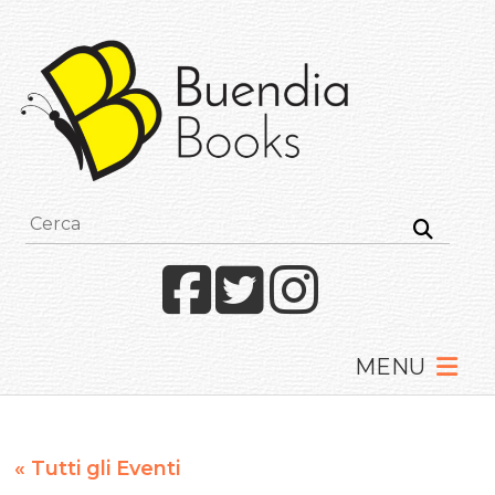
Buendia
Books
I
racconti
mettono
le
ali
Facebook
Twitter
Instagram
« Tutti gli Eventi