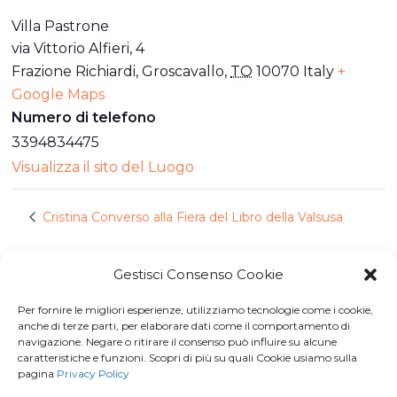
Villa Pastrone
via Vittorio Alfieri, 4
Frazione Richiardi, Groscavallo
,
TO
10070
Italy
+
Google Maps
Numero di telefono
3394834475
Visualizza il sito del Luogo
Cristina Converso alla Fiera del Libro della Valsusa
Gestisci Consenso Cookie
Per fornire le migliori esperienze, utilizziamo tecnologie come i cookie,
Iscriviti a
Macondo Post
, la
anche di terze parti, per elaborare dati come il comportamento di
navigazione. Negare o ritirare il consenso può influire su alcune
Newsletter di BuendiaBooks
caratteristiche e funzioni. Scopri di più su quali Cookie usiamo sulla
pagina
Privacy Policy