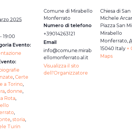
Comune di Mirabello
Chiesa di San
Monferrato
Michele Arca
arzo 2025
Numero di telefono
Piazza San M
Mirabello
+39014263121
- 19:00
Monferrato
,
A
Email
oria Evento:
15040
Italy
+ 
info@comune.mirab
entazione
Maps
ellomonferrato.al.it
Evento:
Visualizza il sito
biografie
dell'Organizzatore
nzate
,
Certe
 a Torino
,
ra
,
donne
,
a Rota
,
ello
errato
,
onte
,
storia
,
le Turin