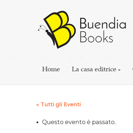
Buendia
Books
I
racconti
mettono
le
ali
Home
La casa editrice
« Tutti gli Eventi
Questo evento è passato.