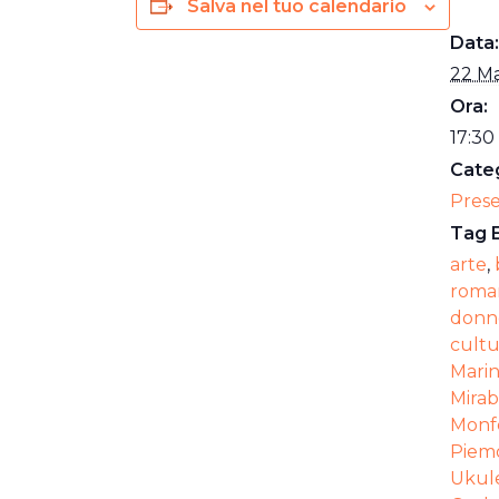
Salva nel tuo calendario
Data:
22 M
Ora:
17:30 
Categ
Pres
Tag 
arte
,
roma
donne
cultu
Marin
Mirab
Monf
Piem
Ukule