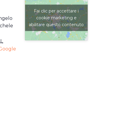
Fai clic per accettare i
cookie marketing e
ngelo
abilitare questo contenuto
ichele
L
Google