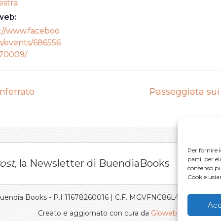
estra
web:
://www.faceboo
/events/686556
70009/
nferrato
Passeggiata sui
Per fornire 
parti, per e
ost
, la Newsletter di BuendiaBooks
consenso può
Cookie usi
Buendia Books - P.I 11678260016 | C.F. MGVFNC86L43L219J |
Pri
Acc
Creato e aggiornato con cura da
Gloweb.it