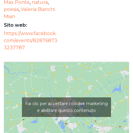
Max Ponte
,
natura
,
poesia
,
Valeria Bianchi
Mian
Sito web:
https://www.facebook.
com/events/82876873
3237787
Fai clic per accettare i cookie marketing
e abilitare questo contenuto