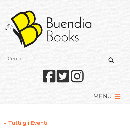
Buendia
Books
I
racconti
mettono
le
ali
Facebook
Twitter
Instagram
« Tutti gli Eventi