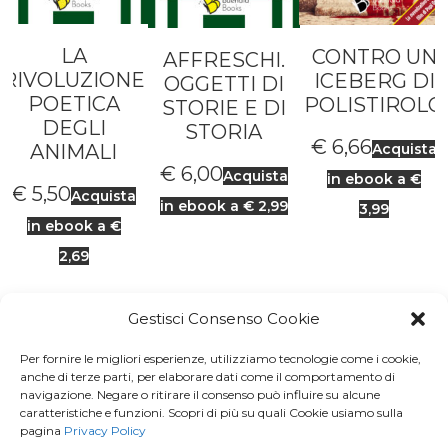
LA
CONTRO UN
AFFRESCHI.
RIVOLUZIONE
ICEBERG DI
OGGETTI DI
POETICA
POLISTIROLO
STORIE E DI
DEGLI
STORIA
€
6,66
ANIMALI
Acquista
€
6,00
Acquista
in ebook a €
€
5,50
Acquista
in ebook a € 2,99
3,99
in ebook a €
2,69
Gestisci Consenso Cookie
Per fornire le migliori esperienze, utilizziamo tecnologie come i cookie,
Iscriviti a
Macondo Post
, la
anche di terze parti, per elaborare dati come il comportamento di
navigazione. Negare o ritirare il consenso può influire su alcune
Newsletter di BuendiaBooks
caratteristiche e funzioni. Scopri di più su quali Cookie usiamo sulla
pagina
Privacy Policy