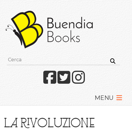
Buendia
Books
I
racconti
mettono
le
ali
Facebook
Twitter
Instagram
La rivoluzione