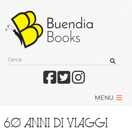
Buendia
Books
I
racconti
mettono
le
ali
Facebook
Twitter
Instagram
60 anni di viaggi