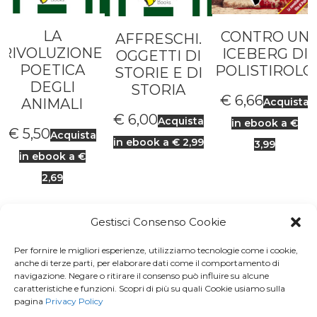
LA
CONTRO UN
AFFRESCHI.
RIVOLUZIONE
ICEBERG DI
OGGETTI DI
POETICA
POLISTIROLO
STORIE E DI
DEGLI
STORIA
€
6,66
ANIMALI
Acquista
€
6,00
Acquista
in ebook a €
€
5,50
Acquista
in ebook a € 2,99
3,99
in ebook a €
2,69
Gestisci Consenso Cookie
Per fornire le migliori esperienze, utilizziamo tecnologie come i cookie,
Iscriviti a
Macondo Post
, la
anche di terze parti, per elaborare dati come il comportamento di
navigazione. Negare o ritirare il consenso può influire su alcune
Newsletter di BuendiaBooks
caratteristiche e funzioni. Scopri di più su quali Cookie usiamo sulla
pagina
Privacy Policy