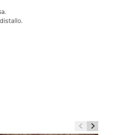
sa.
istallo.