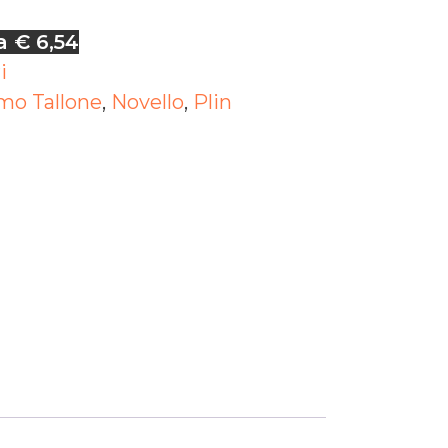
a € 6,54
i
mo Tallone
,
Novello
,
Plin