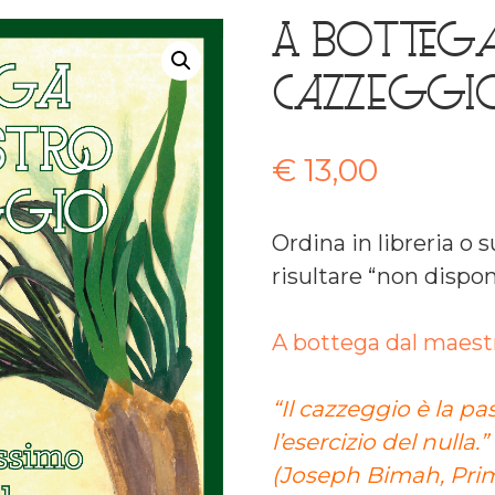
A bottega
cazzeggi
€
13,00
Ordina in libreria o
risultare “non dispon
A bottega dal maest
“Il cazzeggio è la p
l’esercizio del nulla.”
(Joseph Bimah, Pri