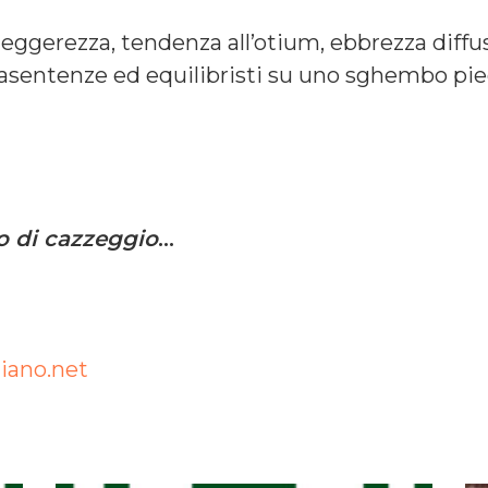
e leggerezza, tendenza all’otium, ebbrezza diffu
asentenze ed equilibristi su uno sghembo pied
o di cazzeggio
…
diano.net