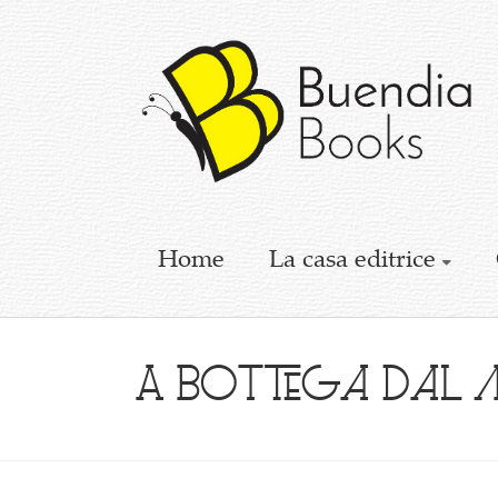
Buendia
Books
I
racconti
mettono
le
ali
Home
La casa editrice
A bottega dal 