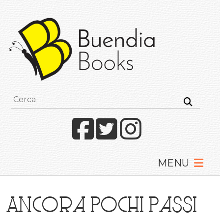
Buendia
Books
I
racconti
mettono
le
ali
Facebook
Twitter
Instagram
Ancora pochi passi