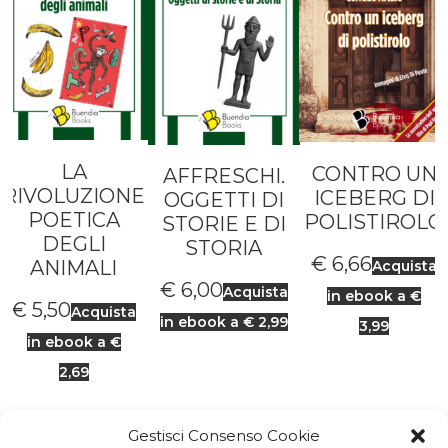
LA
CONTRO UN
AFFRESCHI.
RIVOLUZIONE
ICEBERG DI
OGGETTI DI
POETICA
POLISTIROLO
STORIE E DI
DEGLI
STORIA
€
6,66
ANIMALI
Acquista
€
6,00
Acquista
in ebook a €
€
5,50
Acquista
in ebook a € 2,99
3,99
in ebook a €
2,69
Gestisci Consenso Cookie