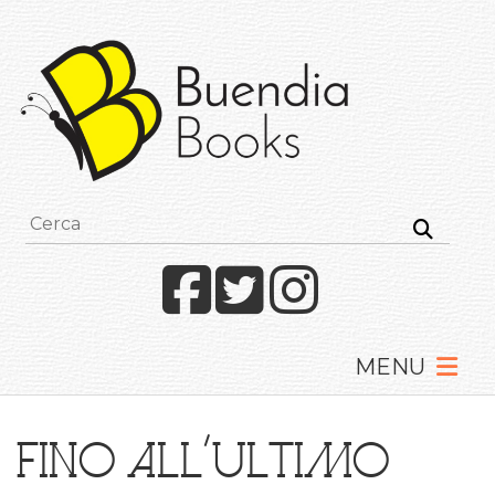
Buendia
Books
I
racconti
mettono
le
ali
Facebook
Twitter
Instagram
Fino all’ultimo