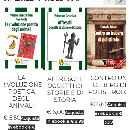
LA
CONTRO UN
AFFRESCHI.
RIVOLUZIONE
ICEBERG DI
OGGETTI DI
POETICA
POLISTIROLO
STORIE E DI
DEGLI
STORIA
€
6,66
ANIMALI
Acquista
€
6,00
Acquista
in ebook a €
€
5,50
Acquista
in ebook a € 2,99
3,99
in ebook a €