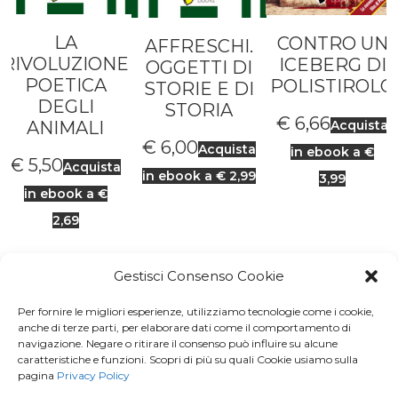
LA
CONTRO UN
AFFRESCHI.
RIVOLUZIONE
ICEBERG DI
OGGETTI DI
POETICA
POLISTIROLO
STORIE E DI
DEGLI
STORIA
€
6,66
ANIMALI
Acquista
€
6,00
Acquista
in ebook a €
€
5,50
Acquista
in ebook a € 2,99
3,99
in ebook a €
2,69
Gestisci Consenso Cookie
Per fornire le migliori esperienze, utilizziamo tecnologie come i cookie,
Iscriviti a
Macondo Post
, la
anche di terze parti, per elaborare dati come il comportamento di
navigazione. Negare o ritirare il consenso può influire su alcune
Newsletter di BuendiaBooks
caratteristiche e funzioni. Scopri di più su quali Cookie usiamo sulla
pagina
Privacy Policy