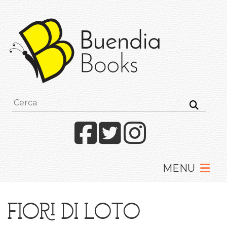
Buendia
Books
I
racconti
mettono
le
ali
Facebook
Twitter
Instagram
Fiori di loto