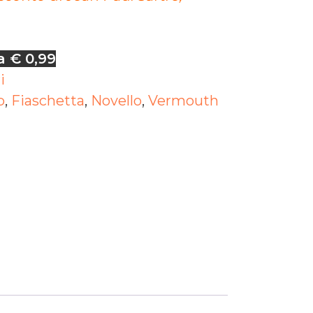
a € 0,99
i
b
,
Fiaschetta
,
Novello
,
Vermouth