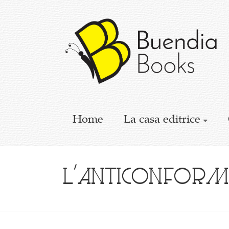
Buendia
Books
I
racconti
mettono
le
ali
Home
La casa editrice
L’anticonform