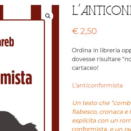
L’antico
€
2,50
Ordina in libreria o
dovesse risultare “no
cartaceo!
L’anticonformista
Un testo che “combi
fiabesco, cronaca e l
esplicita con un ro
conformista
, e un r