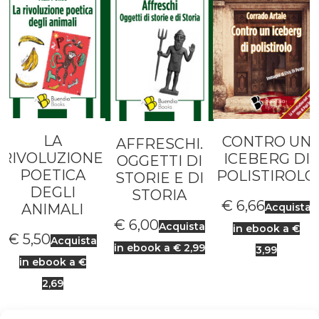
LA
CONTRO UN
AFFRESCHI.
RIVOLUZIONE
ICEBERG DI
OGGETTI DI
POETICA
POLISTIROLO
STORIE E DI
DEGLI
STORIA
€
6,66
ANIMALI
Acquista
€
6,00
Acquista
in ebook a €
€
5,50
Acquista
in ebook a € 2,99
3,99
in ebook a €
2,69