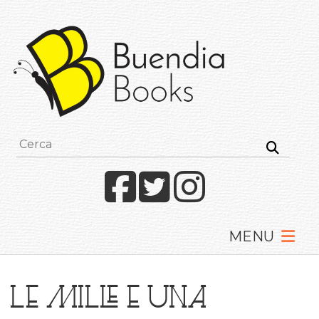
Buendia
Books
I
racconti
mettono
le
ali
Facebook
Twitter
Instagram
Le mille e una