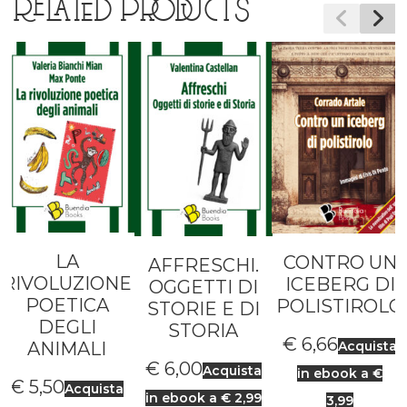
RELATED PRODUCTS
LA
CONTRO UN
AFFRESCHI.
RIVOLUZIONE
ICEBERG DI
OGGETTI DI
POETICA
POLISTIROLO
STORIE E DI
DEGLI
STORIA
€
6,66
ANIMALI
Acquista
€
6,00
Acquista
in ebook a €
€
5,50
Acquista
in ebook a € 2,99
3,99