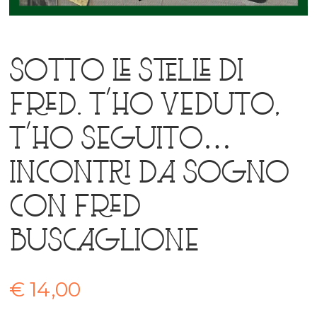
Sotto le stelle di
Fred. T’ho veduto,
t’ho seguito…
Incontri da sogno
con Fred
Buscaglione
€
14,00