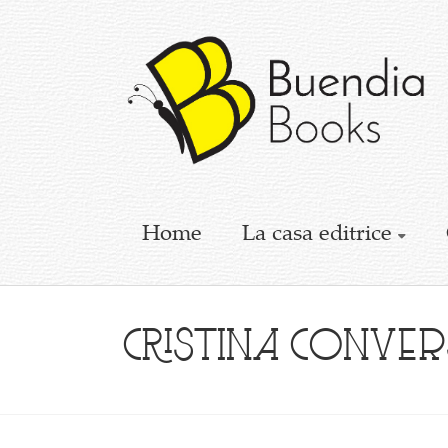
Buendia
Books
I
racconti
mettono
le
ali
Home
La casa editrice
Cristina Conve