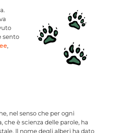
a.
va
avuto
e sento
ree
,
he, nel senso che per ogni
che è scienza delle parole, ha
tale. Il nome degli alberi ha dato