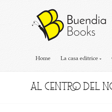
Buendia
Books
I
racconti
mettono
le
ali
Home
La casa editrice
Al centro del 