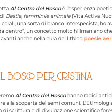
dotta
Al Centro del Bosco
è l’esperienza poetic
di
Bestie, femminile animale
(Vita Activa Nuo
 corali, una sorta di branco interspecista, ho 
da dentro”, un concetto molto hillmaniano ch
avanti anche nella cura del litblog
poesie ae
L BOSCO PER CRISTINA
lteremo
Al Centro del Bosco
hanno radici antic
 alla scoperta dei semi comuni. L’Etimologia, 
di scrittura e di divulgazione scientifico fores