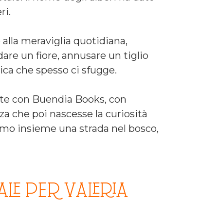
ri.
 alla meraviglia quotidiana,
are un fiore, annusare un tiglio
gica che spesso ci sfugge.
arte con Buendia Books, con
nza che poi nascesse la curiosità
riamo insieme una strada nel bosco,
LE PER VALERIA