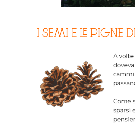
I SEMI E LE PIGNE D
A volte
doveva 
cammino
passan
Come su
sparsi 
pensier