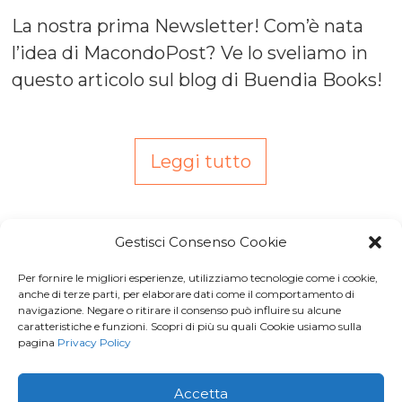
La nostra prima Newsletter! Com’è nata
l’idea di MacondoPost? Ve lo sveliamo in
questo articolo sul blog di Buendia Books!
Leggi tutto
Gestisci Consenso Cookie
Per fornire le migliori esperienze, utilizziamo tecnologie come i cookie,
Iscriviti a
Macondo Post
, la
anche di terze parti, per elaborare dati come il comportamento di
navigazione. Negare o ritirare il consenso può influire su alcune
Newsletter di BuendiaBooks
caratteristiche e funzioni. Scopri di più su quali Cookie usiamo sulla
pagina
Privacy Policy
La voglio!
Accetta