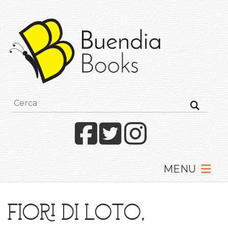
Buendia
Books
I
racconti
mettono
le
ali
Facebook
Twitter
Instagram
Fiori di loto,