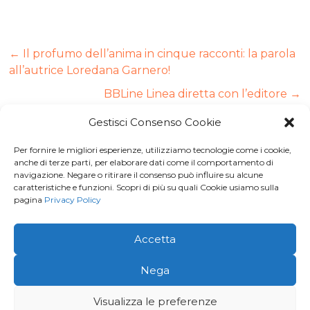
←
Il profumo dell’anima in cinque racconti: la parola
all’autrice Loredana Garnero!
BBLine Linea diretta con l’editore
→
Gestisci Consenso Cookie
Per fornire le migliori esperienze, utilizziamo tecnologie come i cookie,
Iscriviti a
Macondo Post
, la
anche di terze parti, per elaborare dati come il comportamento di
navigazione. Negare o ritirare il consenso può influire su alcune
Newsletter di BuendiaBooks
caratteristiche e funzioni. Scopri di più su quali Cookie usiamo sulla
pagina
Privacy Policy
La voglio!
Accetta
© 2026 · Buendia Books - P.I 11678260016 | C.F.
Nega
MGVFNC86L43L219J |
Privacy Policy
Visualizza le preferenze
Creato e aggiornato con cura da
Gloweb.it